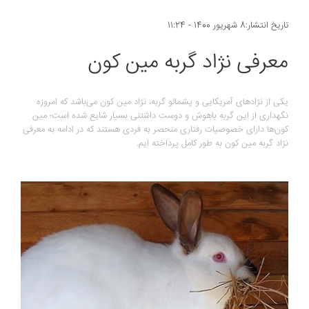
تاریخ انتشار:8 شهریور 1400 - 11:24
معرفی نژاد گربه مین کون
یکی از نژادهای آمریکایی و پشمالو گربه، نژاد مین کون می‌باشد که امروزه
نگهداری از این گربه باهوش و دوست داشتنی بسیار شایع شده است؛ مین
کون‌ها دارای خصوصیات رفتاری منحصر به فردی هستند که در ادامه به معرفی
نژاد گربه مین کون به طور کامل پرداخته ایم.