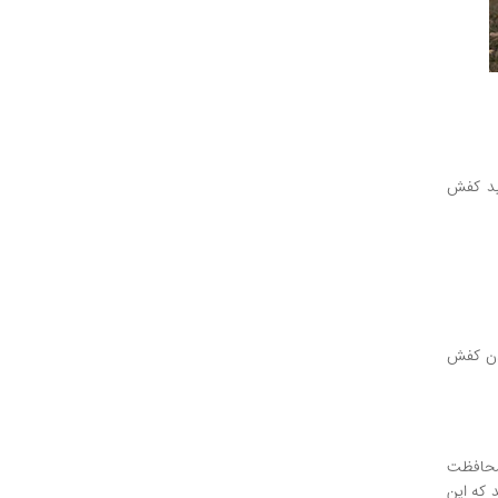
رید کفش
ودن کفش
 محافظت
 که این