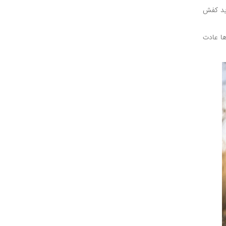
رید کفش
ها عادت