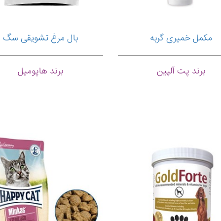
مکمل خمیری گربه
بال مرغ تشویقی سگ
برند پت آلپین
برند هاپومیل