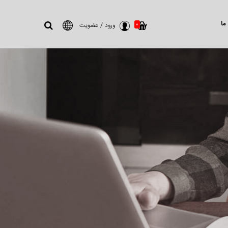
ما
0
ورود
/
عضویت