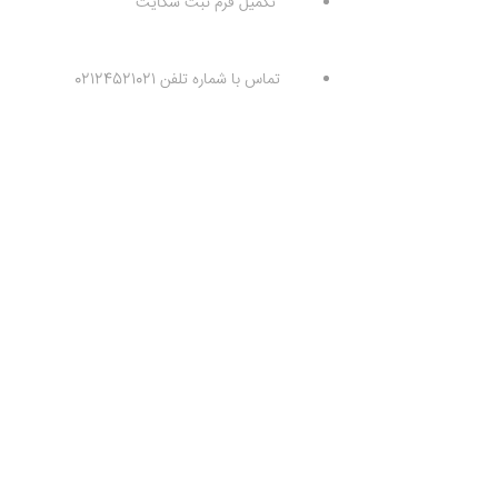
تکمیل فرم ثبت شکایت
تماس با شماره تلفن 02124521021