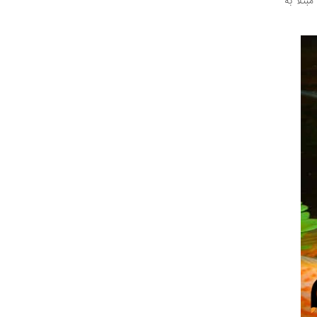
اله سرخ، سوروم معمولی و سوروم سبز اشاره کرد. این ماهی ها در آب 30 درجه مبتلا به