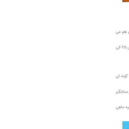
ی هم می
، ماهی های پرت بسیار باهوش هستند در بعضی مواقع و دمای مناسب برای این ماهی 25 الی
گونه ای
ذا خوردن بسیار سختگیر
یه ماهی