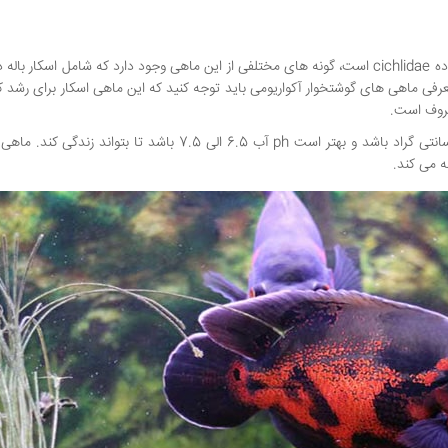
نام علمی این ماهی astronotus ocellatus است که از خانواده cichlidae است، گونه های مختلفی از این ماهی وجود دارد که شامل اسکار 
 معرفی ماهی های گوشتخوار آکواریومی باید توجه کنید که این ماهی اسکار برای رشد ک
عروف است.
برای نگهداری این ماهی باید دمای آب بین 26 تا 28 درجه سانتی گراد باشد و بهتر است ph آب 6.5 الی 7.5 باشد تا بتو
 می کند.