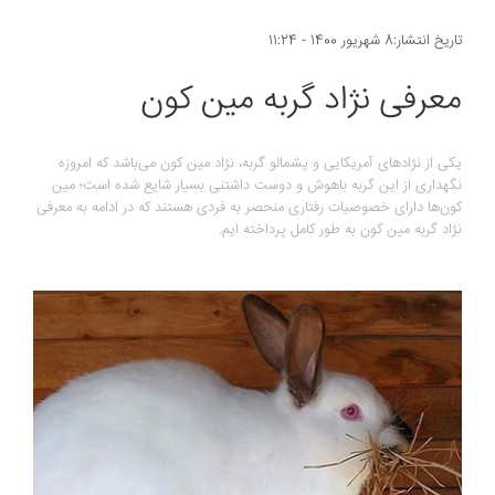
تاریخ انتشار:8 شهریور 1400 - 11:24
معرفی نژاد گربه مین کون
یکی از نژادهای آمریکایی و پشمالو گربه، نژاد مین کون می‌باشد که امروزه
نگهداری از این گربه باهوش و دوست داشتنی بسیار شایع شده است؛ مین
کون‌ها دارای خصوصیات رفتاری منحصر به فردی هستند که در ادامه به معرفی
نژاد گربه مین کون به طور کامل پرداخته ایم.