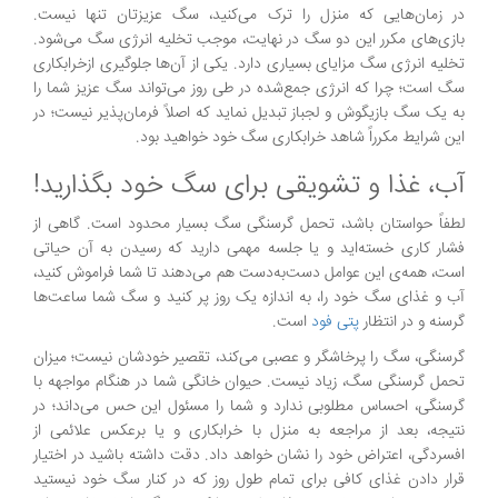
در زمان‌هایی که منزل را ترک می‌کنید، سگ عزیزتان تنها نیست.
بازی‌های مکرر این دو سگ در نهایت، موجب تخلیه انرژی سگ می‌شود.
تخلیه انرژی سگ مزایای بسیاری دارد. یکی از آن‌ها جلوگیری ازخرابکاری
سگ است؛ چرا که انرژی جمع‌شده در طی روز می‌تواند سگ عزیز شما را
به یک سگ بازیگوش و لجباز تبدیل نماید که اصلاً فرمان‌پذیر نیست؛ در
این شرایط مکرراً شاهد خرابکاری سگ خود خواهید بود.
آب، غذا و تشویقی برای سگ خود بگذارید!
لطفاً حواستان باشد، تحمل گرسنگی سگ بسیار محدود است. گاهی از
فشار کاری خسته‌اید و یا جلسه مهمی دارید که رسیدن به آن حیاتی
است، همه‌ی این عوامل دست‌به‌دست هم می‌دهند تا شما فراموش کنید،
آب و غذای سگ خود را، به اندازه یک روز پر کنید و سگ شما ساعت‌ها
گرسنه و در انتظار
پتی فود
است.
گرسنگی، سگ را پرخاشگر و عصبی می‌کند، تقصیر خودشان نیست؛ میزان
تحمل گرسنگی سگ، زیاد نیست. حیوان خانگی شما در هنگام مواجهه با
گرسنگی، احساس مطلوبی ندارد و شما را مسئول این حس می‌داند؛ در
نتیجه، بعد از مراجعه به منزل با خرابکاری و یا برعکس علائمی از
افسردگی، اعتراض خود را نشان خواهد‌ داد. دقت داشته باشید در اختیار
قرار دادن غذای کافی برای تمام طول روز که در کنار سگ خود نیستید