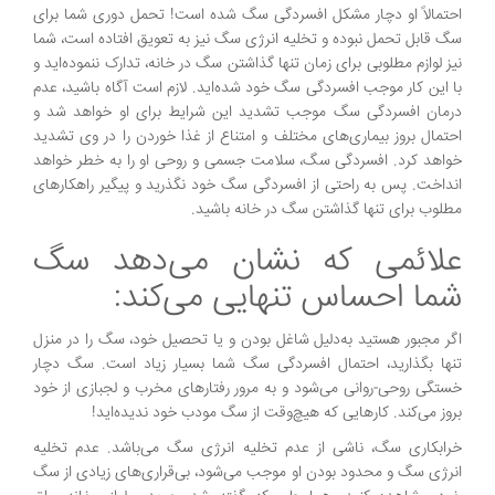
احتمالاً او دچار مشکل افسردگی سگ شده است! تحمل دوری شما برای
سگ قابل تحمل نبوده و تخلیه انرژی سگ نیز به تعویق افتاده است، شما
نیز لوازم مطلوبی برای زمان تنها گذاشتن سگ در خانه، تدارک ننموده‌اید و
با این کار موجب افسردگی سگ خود شده‌اید. لازم است آگاه باشید، عدم
درمان افسردگی سگ موجب تشدید این شرایط برای او خواهد شد و
احتمال بروز بیماری‌های مختلف و امتناع از غذا خوردن را در وی تشدید
خواهد کرد. افسردگی سگ، سلامت جسمی و روحی او را به خطر خواهد
انداخت. پس به راحتی از افسردگی سگ خود نگذرید و پیگیر راهکارهای
مطلوب برای تنها گذاشتن سگ در خانه باشید.
علائمی که نشان می‌دهد سگ
شما احساس تنهایی می‌کند:
اگر مجبور هستید به‌دلیل شاغل بودن و یا تحصیل خود، سگ را در منزل
تنها بگذارید، احتمال افسردگی سگ شما بسیار زیاد است. سگ دچار
خستگی روحی-روانی می‌شود و به مرور رفتارهای مخرب و لجبازی از خود
بروز می‌کند. کارهایی که هیچ‌وقت از سگ مودب خود ندیده‌اید!
خرابکاری سگ، ناشی از عدم تخلیه انرژی سگ می‌باشد. عدم تخلیه
انرژی سگ و محدود بودن او موجب می‌شود، بی‌قراری‌های زیادی از سگ