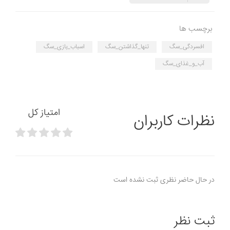
برچسب ها
افسردگی_سگ
تنها_گذاشتن_سگ
اسباب_بازی_سگ
آب_و_غذای_سگ
امتیاز کل
نظرات کاربران
در حال حاضر نظری ثبت نشده است
ثبت نظر