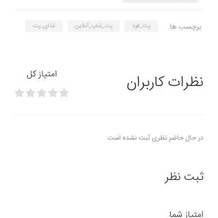
برچسب ها
پت_فود
پت_شاپ_آنلاین
غذای_پت
امتیاز کل
نظرات کاربران
در حال حاضر نظری ثبت نشده است
ثبت نظر
امتیاز شما