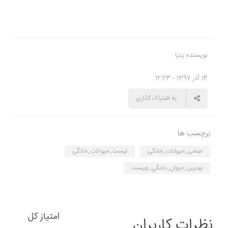
نویسنده پتیا
14 آذر 1397 - 12:23
به اشتراک گذاری
برچسب ها
اسامی_حیوانات_خانگی
لیست_حیوانات_خانگی
بهترين_حيوان_خانگي_چيست
امتیاز کل
نظرات کاربران