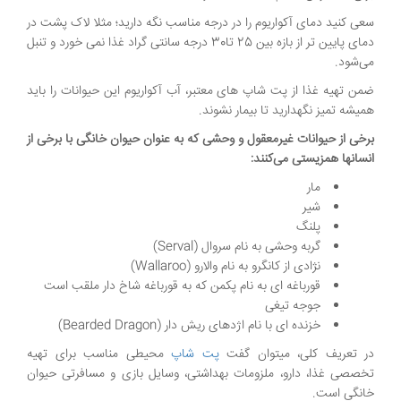
سعی کنید دمای آکواریوم را در درجه مناسب نگه دارید؛ مثلا لاک پشت در
دمای پایین تر از بازه بین 25 تا30 درجه سانتی گراد غذا نمی خورد و تنبل
می‌شود.
ضمن تهیه غذا از پت شاپ های معتبر، آب آکواریوم این حیوانات را باید
همیشه تمیز نگهدارید تا بیمار نشوند.
برخی از حیوانات غیرمعقول و وحشی که به عنوان حیوان خانگی با برخی از
انسانها همزیستی می‌کنند
:
مار
شیر
پلنگ
گربه وحشی به نام سروال (Serval)
نژادی از کانگرو به نام والارو (Wallaroo)
قورباغه ای به نام پکمن که به قورباغه شاخ دار ملقب است
جوجه تیغی
خزنده ای با نام اژدهای ریش دار (Bearded Dragon)
در تعریف کلی، میتوان گفت
پت شاپ
محیطی مناسب برای تهیه
تخصصی غذا، دارو، ملزومات بهداشتی، وسایل بازی و مسافرتی حیوان
خانگی است.