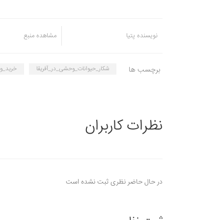
نویسنده پتیا
مشاهده منبع
برچسب ها
شکار_حیوانات_وحشی_در_آفریقا
خرید_و
نظرات کاربران
در حال حاضر نظری ثبت نشده است