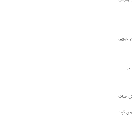
 بازرسی
لیون تن ماهی، 1.5 میلیون پرنده زنده و 440،000 تن گیاهان دارویی
وش حیات
رین گونه