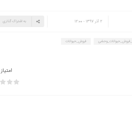
2 آذر 1397 - 12:00
به اشتراک گذاری
_فروش_حیوانات_وحشی
فروش_حیوانات
امتیاز