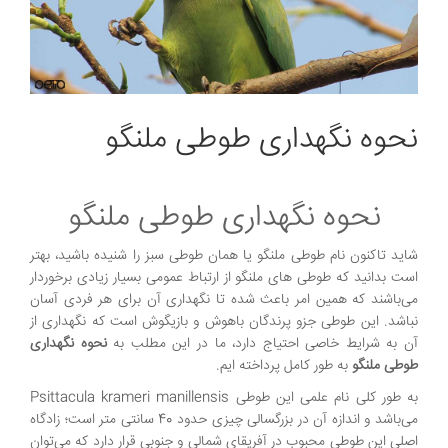
نحوه نگهداری طوطی ملنگو
نحوه نگهداری طوطی ملنگو
شاید تاکنون نام طوطی ملنگو یا همان طوطی سبز را شنیده باشید، بهتر
است بدانید که طوطی های ملنگو از ارتباط عمومی بسیار زیادی برخوردار
می‌باشند که همین امر باعث شده تا نگهداری آن برای هر فردی آسان
نباشد. این طوطی جزو پرندگان باهوش و بازیگوش است که نگهداری از
آن به شرایط خاصی احتیاج دارد، ما در این مطلب به
نحوه نگهداری
طوطی ملنگو
به طور کامل پرداخته ایم.
به طور کلی نام علمی این طوطی Psittacula krameri manillensis
می‌باشد و اندازه آن در بزرگسالی چیزی حدود 40 سانتی متر است؛ زادگاه
اصلی این طوطی محبوب در آفریقای شمالی و جنوبی قرار دارد که می‌توان