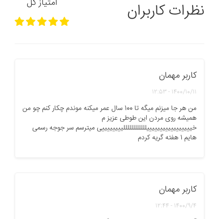
امتیاز کل
نظرات کاربران
کاربر مهمان
1400/10/11 - 12:53
من هر جا میزنم میگه تا 100 سال عمر میکنه موندم چکار کنم چو من
همیشه روی مردن این طوطی عزیز م
خیییییییییییییییییللللللللللللییییییییی میترسم سر جوجه رسمی
هایم 1 هفته گریه کردم
کاربر مهمان
1400/9/4 - 12:44