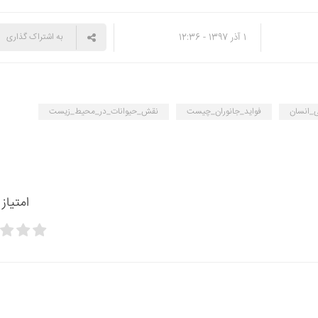
1 آذر 1397 - 12:36
به اشتراک گذاری
ی_انسان
فواید_جانوران_چیست
نقش_حیوانات_در_محیط_زیست
امتیاز