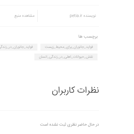
نویسنده petia.ir
مشاهده منبع
برچسب ها
فواید_جانوران_برای_محیط_زیست
فواید_جانوران_در_زندگ
نقش_حیوانات_اهلی_در_زندگی_انسان
نظرات کاربران
در حال حاضر نظری ثبت نشده است