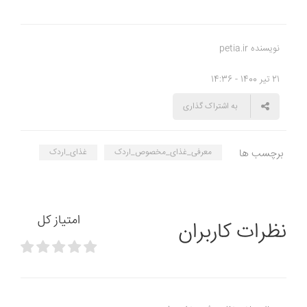
نویسنده petia.ir
21 تیر 1400 - 14:36
به اشتراک گذاری
برچسب ها
معرفی_غذای_مخصوص_اردک
غذای_اردک
امتیاز کل
نظرات کاربران