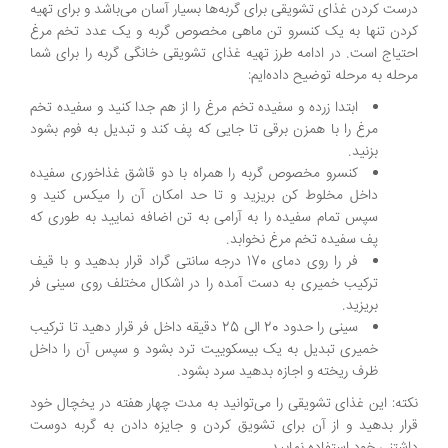
درست کردن غذای تشویقی برای گربه‌ها بسیار آسان می‌باشد و برای تهیه
کردن تنها به یک کنسرو تن ماهی مخصوص گربه و یک عدد تخم مرغ
احتیاج است. در ادامه طرز تهیه غذای تشویقی خانگی گربه را برای شما
مرحله به مرحله توضیح داده‌ایم:
ابتدا زرده و سفیده تخم مرغ را از هم جدا کنید و سفیده تخم
مرغ را با همزن برقی تا جایی که پف کند و تبدیل به فوم بشود
بزنید.
کنسرو مخصوص گربه را همراه با دو قاشق غذاخوری سفیده
داخل مخلوط کن بریزید و تا حد امکان آن را میکس کنید و
سپس تمام سفیده را به آرامی به تن اضافه نمایید به طوری که
پف سفیده تخم مرغ نخوابد.
فر را روی دمای 170 درجه سانتی گراد قرار بدهید و با قیف
ترکیب خمیری به دست آمده را در اشکال مختلف روی سینی فر
بریزید.
سینی را حدود 20 الی 25 دقیقه داخل فر قرار دهید تا ترکیب
خمیری تبدیل به یک بیسکوییت ترد بشود و سپس آن را داخل
ظرف ریخته و اجازه بدهید سرد بشود.
نکته: این غذای تشویقی را می‌توانید به مدت چهار هفته در یخچال خود
قرار بدهید و از آن برای تشویق کردن و جایزه دادن به گربه دوست