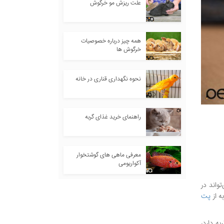
علت ریزش مو خرگوش
همه چیز درباره خصوصیات
خرگوش ها
نحوه نگهداری قناری در خانه
راهنمای خرید غذای گربه
معرفی ماهی های گوشتخوار
آکواریومی
واند در
ه از
پت
به دارد،