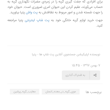
برای افرادی که جفت گیری گربه را در زمره‌ی مضرات نگهداری گربه به
حساب می‌آورند، عقیم کردن این حیوان امری ضرورری است. حیوان خود
را جهت شسته شدن و امور مربوط به نظافتش به
پت واش
پتیا بیاورید.
جهت خرید لوازم گربه خانگی خود به
پت شاپ اینترنتی
پتیا مراجعه
کنید.
نویسنده اپلیکیشن جستجوی آنلاین پت شاپ ها - پتیا
7 بهمن 1397 - 15:45
به اشتراک گذاری
برچسب ها
موی_گربه_در_معده_انسان
معایب_گربه_پرشین