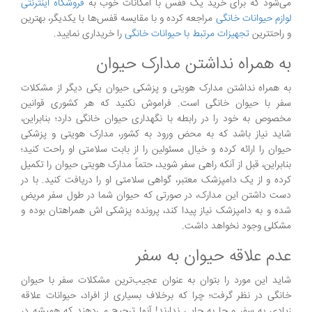
می‌شود که برای خرید یک قفس با امکانات خوب به
فروشگاه اینترنتی
لوازم حیوانات خانگی
مراجعه کرده و با مقایسه قفس‌ها با یکدیگر، بهترین
و راحتترین
تجهیزات مرتبط با حیوانات خانگی
را خریداری نمایید.
به همراه نداشتن مدارک حیوان
به همراه نداشتن مدارک هویتی و پزشکی حیوان یکی دیگر از مشکلات
سفر با حیوان خانگی است. فراموش نکنید که هر کشوری قوانین
مخصوص به خود را در رابطه با نگهداری حیوان خانگی دارد؛ بنابراین،
شاید نیاز باشد که به محض ورود به کشور، مدارک هویتی و پزشکی
حیوان را ارائه کرده و خیال مسئولین را از بابت سلامتی او راحت کنید؛
بنابراین، قبل از آنکه راهی سفر شوید، حتماً مدارک هویتی حیوان را تکمیل
کرده و از یک دامپزشک معتبر، گواهی سلامتی او را دریافت کنید. با در
دست داشتن این مدارک، در صورتی که حیوان شما در طول سفر مریض
شده و به دامپزشک نیاز پیدا کند، پرونده پزشکی اش همراهتان بوده و
مشکلی وجود نخواهد داشت.
عدم علاقه حیوان به سفر
شاید این مورد را بتوان به عنوان عجیب‌ترین مشکلات سفر با حیوان
خانگی در نظر گرفت؛ چرا که برخلاف بسیاری از افراد، حیوانات علاقه
زیادی به سفر و جا به جایی ندارند! آنها ترجیح می‌دهند که همیشه در