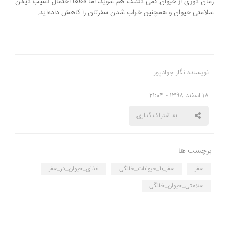
زمان دوری از حیوان کمی دلتنگ هم شوید، اما قطعاً احتمال آسیب دیدن
سلامتی حیوان و همچنین خراب شدن سفرتان را کاهش داده‌اید.
نویسنده نگار جوادپور
18 اسفند 1398 - 21:04
به اشتراک گذاری
برچسب ها
سفر
سفر_با_حیوانات_خانگی
غذای_حیوان_در_سفر
سلامتی_حیوان_خانگی