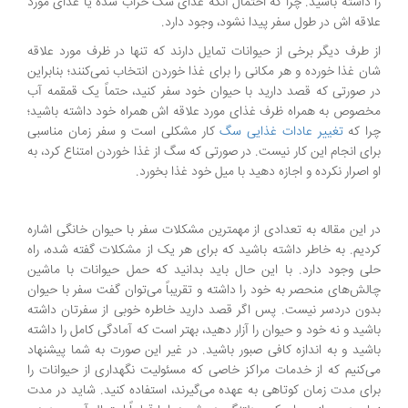
را داشته باشید. چرا که احتمال آنکه غذای سگ خراب شده یا غذای مورد
علاقه اش در طول سفر پیدا نشود، وجود دارد.
از طرف دیگر برخی از حیوانات تمایل دارند که تنها در ظرف مورد علاقه
شان غذا خورده و هر مکانی را برای غذا خوردن انتخاب نمی‌کنند؛ بنابراین
در صورتی که قصد دارید با حیوان خود سفر کنید، حتماً یک قمقمه آب
مخصوص به همراه ظرف غذای مورد علاقه اش همراه خود داشته باشید؛
چرا که
تغییر عادات غذایی سگ
کار مشکلی است و سفر زمان مناسبی
برای انجام این کار نیست. در صورتی که سگ از غذا خوردن امتناع کرد، به
او اصرار نکرده و اجازه دهید با میل خود غذا بخورد.
در این مقاله به تعدادی از مهمترین مشکلات سفر با حیوان خانگی اشاره
کردیم. به خاطر داشته باشید که برای هر یک از مشکلات گفته شده، راه
حلی وجود دارد. با این حال باید بدانید که حمل حیوانات با ماشین
چالش‌های منحصر به خود را داشته و تقریباً می‌توان گفت سفر با حیوان
بدون دردسر نیست. پس اگر قصد دارید خاطره خوبی از سفرتان داشته
باشید و نه خود و حیوان را آزار دهید، بهتر است که آمادگی کامل را داشته
باشید و به اندازه کافی صبور باشید. در غیر این صورت به شما پیشنهاد
می‌کنیم که از خدمات مراکز خاصی که مسئولیت نگهداری از حیوانات را
برای مدت زمان کوتاهی به عهده می‌گیرند، استفاده کنید. شاید در مدت