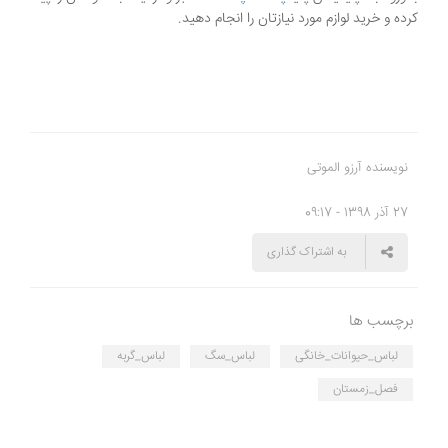
کرده و خرید لوازم مورد نیازتان را انجام دهید.
نویسنده آرزو الموتی
27 آذر 1398 - 09:17
به اشتراک گذاری
برچسب ها
لباس_حیوانات_خانگی
لباس_سگ
لباس_گربه
فصل_زمستان