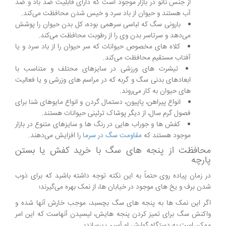
از جنس نانو در بازار موجود است که دارای قابلیت ضد باد و ضد
آب هستند و حیوان از باد سرد و خیس شدن محافظت می‌کند.
بارونی سگ که لباسی سرهمی بوده، کل بدن حیوان را پوشش
می‌دهد و سرتاسر بدن وی را از رطوبت محافظت می‌کند.
کلاه های مخصوص حیوانات که سر حیوان را از باد سرد و یا
آفتاب مستقیم محافظت می‌کند.
تیشرت های ورزشی در سایزهای محتلف و متناسب با
ابعادهای بدنی سگ و گربه که در مراسم های وزرشی و یا فعالیت
های حیوان به کار می‌روند.
انواع پیراهن، پاپیون، دستمال گردن و انواع مایوهای شنا برای
فصول گرم سال، از دیگر پوشاک ترئینی حیوانات هستند.
کفش ها و جوراب هایی در رنگ ها و سایزهای متنوع در بازار
موجود هستند که
مقاومت سگ در سرما
را افزایش می‌دهند.
محافظت از پنجه های سگ با خرید کفش یا بستن
پارچه
در زمان پیاده روی حتماً به این نکته توجه داشته باشید که برای ذوب
شدن برف و یخ های موجود در خیابان ها، از نمک بهره می‌گیرند؛
اگر این نمک ها به پنجه های سگ بچسبد، موجب خارش آنها شده و
واکنش سگ برای تمیز کردن پنجه هایش، لیسیدن آنهاست که این امر
ممکن است به دستگاه گوارش او آسیب برساند؛