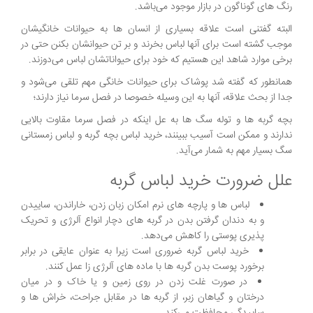
رنگ های گوناگون در بازار موجود می‌باشد.
البته گفتنی است علاقه بسیاری از انسان ها به حیوانات خانگیشان
موجب گشته است برای آنها لباس بخرند و بر تن حیوانشان بکنن حتی در
برخی موارد شاهد این هستیم که خود برای حیواناتشان لباس می‌دوزند.
همانطور که گفته شد پوشاک برای حیوانات خانگی مهم تلقی می‌شود و
جدا از بحث علاقه، آنها به این وسیله خصوصا در فصل سرما نیاز دارند؛
بچه گربه ها و توله سگ ها به عل اینکه در فصل سرما مقاوت بالایی
ندارند و ممکن است آسیب ببینند، خرید لباس بچه گربه و لباس زمستانی
سگ بسیار مهم به شمار می‌آید.
علل ضرورت خرید لباس گربه
لباس ها و پارچه‌ های نرم امکان زبان زدن، خاراندن، ساییدن
و به دندان گرفتن بدن در گربه های دچار انواع آلرژی و تحریک
پذیری پوستی را کاهش می‌دهد.
خرید لباس گربه ضروری است زیرا به عنوان عایقی در برابر
برخورد پوست بدن گربه ها با ماده‌ های آلرژی زا عمل کنند.
در صورت غلت زدن در روی زمین و یا خاک و در میان
درختان و گیاهان زبر، از گربه ها در مقابل جراحت، خراش‌ ها و
ساییدگی محافظت می‌کند.