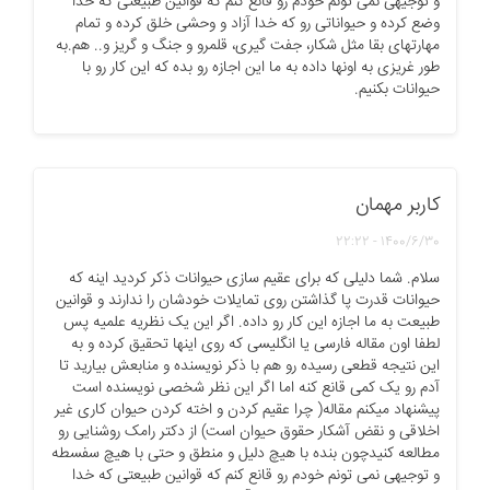
و توجیهی نمی تونم خودم رو قانع کنم که قوانین طبیعتی که خدا
وضع کرده و حیواناتی رو که خدا آزاد و وحشی خلق کرده و تمام
مهارتهای بقا مثل شکار، جفت گیری، قلمرو و جنگ و گریز و.. هم.به
طور غریزی به اونها داده به ما این اجازه رو بده که این کار رو با
حیوانات بکنیم.
کاربر مهمان
1400/6/30 - 22:22
سلام. شما دلیلی که برای عقیم سازی حیوانات ذکر کردید اینه که
حیوانات قدرت پا گذاشتن روی تمایلات خودشان را ندارند و قوانین
طبیعت به ما اجازه این کار رو داده. اگر این یک نظریه علمیه پس
لطفا اون مقاله فارسی یا انگلیسی که روی اینها تحقیق کرده و به
این نتیجه قطعی رسیده رو هم با ذکر نویسنده و منابعش بیارید تا
آدم رو یک کمی قانع کنه اما اگر این نظر شخصی نویسنده است
پیشنهاد میکنم مقاله( چرا عقیم کردن و اخته کردن حیوان کاری غیر
اخلاقی و نقض آشکار حقوق حیوان است) از دکتر رامک روشنایی رو
مطالعه کنیدچون بنده با هیچ دلیل و منطق و حتی با هیچ سفسطه
و توجیهی نمی تونم خودم رو قانع کنم که قوانین طبیعتی که خدا