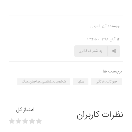
نویسنده آرزو الموتی
14 آبان 1398 - 13:45
به اشتراک گذاری
برچسب ها
حیوانات_خانگی
سگها
شخصیت_شناسی_صاحبان_سگ
امتیاز کل
نظرات کاربران