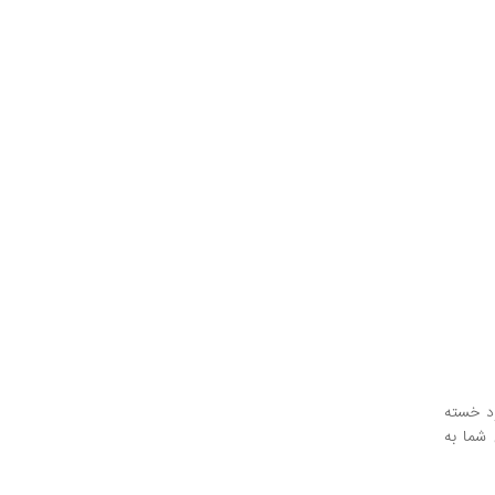
ود خسته
 شما به