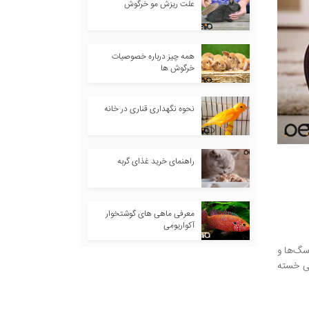
علت ریزش مو خرگوش
همه چیز درباره خصوصیات
خرگوش ها
نحوه نگهداری قناری در خانه
راهنمای خرید غذای گربه
معرفی ماهی های گوشتخوار
آکواریومی
سگ‌ها و
می خسته