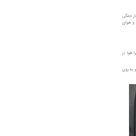
ار خفگی
 و هوای
 هوا در
و به روی