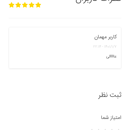
کاربر مهمان
1401/1/7 - 22:14
عااااالی
ثبت نظر
امتیاز شما