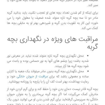
همیشه شیر تازه در اختیار گربه مادر قرار دهید تا بتواند بچه های خود را
سیر کند.
برای اینکه از کم شدن تعداد بچه های او تعجب نکنید، باید بدانید گربه
مادر دو تا سه بچه گربه تازه متولد شده ضعیف یا معلول خود را می
خورد؛ این کار به تقویت بدن گربه و شیردهی بهتر او به مابقی بچه ها
کمک می کند.
مراقبت های ویژه در نگهداری بچه
گربه
محل نگهداری بچه گربه تازه متولد شده نباید در معرض نور
شدید باشد؛ زیرا چشم های آنها به نور حساس بوده و باعث می
شود بچه گربه ها آزار ببینند.
محل نگهداری بچه گربه بدون مادر میتواند یک جعبه یا کارتن
ساده و معمولی باشد که برای
مراقبت از حیوان خانگی
خود و
رعایت بهداشت، بهتر است کف آن را با پارچه یا روزنامه بپوشانید.
بچه گربه قادر نیست دمای بدن خود را حفظ کند و برای گرم کردن خود از
مادرش کمک می‌گیرند؛ اما اگر بچه گربه بی‌مادری را به عنوان حیوان
خانگی به سرپرستی گرفته‌اید برای گرم شدن بدن او می توانید درون یک
بطری آب گرم ریخته و به دورش حوله ای بپیچید و بطری را داخل جعبه