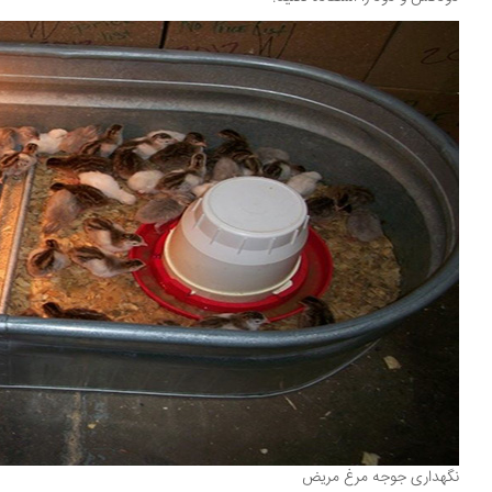
نگهداری جوجه مرغ مریض