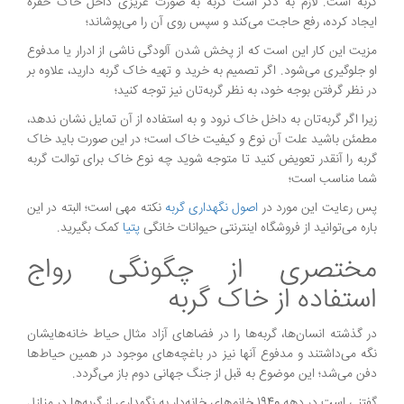
گربه است. لازم به ذکر است گربه به صورت غریزی داخل خاک حفره
ایجاد کرده، رفع حاجت می‌کند و سپس روی آن را می‌پوشاند؛
مزیت این کار این است که از پخش شدن آلودگی ناشی از ادرار یا مدفوع
او جلوگیری می‌شود. اگر تصمیم به خرید و تهیه خاک گربه دارید، علاوه بر
در نظر گرفتن بوجه خود، به نظر گربه‌تان نیز توجه کنید؛
زیرا اگر گربه‌تان به داخل خاک نرود و به استفاده از آن تمایل نشان ندهد،
مطمئن باشید علت آن نوع و کیفیت خاک است؛ در این صورت باید خاک
گربه را آنقدر تعویض کنید تا متوجه شوید چه نوع خاک برای توالت گربه
شما مناسب است؛
پس رعایت این مورد در
اصول نگهداری گربه
نکته مهی است؛ البته در این
باره می‌توانید از فروشگاه اینترنتی حیوانات خانگی
پتیا
کمک بگیرید.
مختصری از چگونگی رواج
استفاده از خاک گربه
در گذشته انسان‌ها، گربه‌ها را در فضاهای آزاد مثال حیاط خانه‌هایشان
نگه می‌داشتند و مدفوع آنها نیز در باغچه‌های موجود در همین حیاط‌ها
دفن می‌شد؛ این موضوع به قبل از جنگ جهانی دوم باز می‌گردد.
گفتنی است در دهه 1940 خانم‌های خانه‌دار به نگهداری از گربه‌ها در منازل