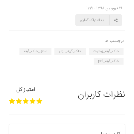
19 فروردین 1398 - 11:19
به اشتراک گذاری
برچسب ها
خاک_گربه_ژوانیت
خاک_گربه_ارزان
سطل_خاک_گربه
خاک_گربه_pcl
امتیاز کل
نظرات کاربران