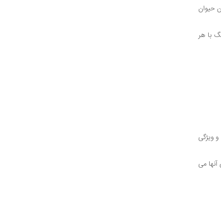
ن حیوان
گ با هر
و ویژگی
آنها می