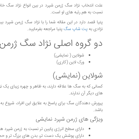
علت انتخاب نژاد سگ ژرمن شپرد در بین انواع نژاد سگ خانگی
نسبت به هم رتبه های او است.
پتیا قصد دارد در این مقاله شما را با نژاد سگ ژرمن شپرد
نژادی به
پت شاپ سگ
پتیا مراجعه بفرمایید.
دو گروه اصلی نژاد سگ ژرمن
شولاین ( نمایشی)
ورک لاین (کاری)
شولاین (نمایشی)
کسانی که به سگ ها علاقه دارند، به ظاهر و چهره زیبای یک نژ
های دیگر آن ندارند.
پرورش دهندگان سگ برای پاسخ به علایق این افراد، شروع به
باشد.
ویژگی های ژرمن شپرد نمایشی
دارای سطح انرژی پایین تر نسبت به ژرمن شپرد ه
دارای پوشش یک دست تر، بدن های بزرگ تر و حجی