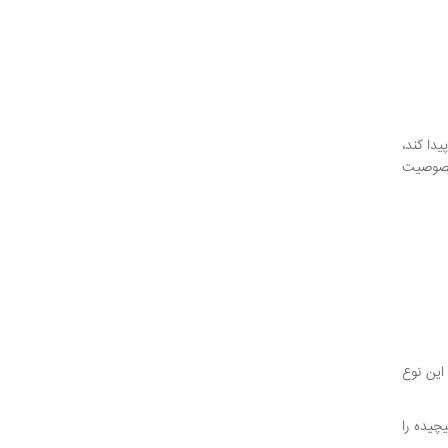
دا کند،
 خصوصیت
این نوع
چیده را