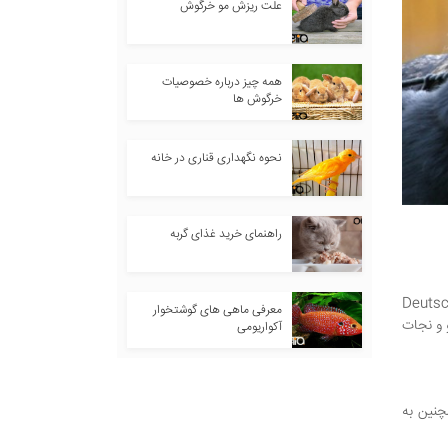
علت ریزش مو خرگوش
همه چیز درباره خصوصیات
خرگوش ها
نحوه نگهداری قناری در خانه
راهنمای خرید غذای گربه
ز این سگ، برای هدایت گله های بزرگ گوسفند بوده، تحت عنوان سگ چوپان آلمانی (Deutscher
معرفی ماهی های گوشتخوار
جو و نجات
آکواریومی
چنین به