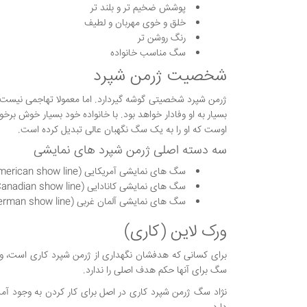
پوشش ضخیم تر و بلند تر
خلق و خوی مهربان و لطیف
رنگ روشن تر
سگ مناسب خانواده
شخصیت ژرمن شپرد
ژرمن شپرد شخصیتی گوشه گیردارد. اما معمولا تهاجمی نیست.
بسیار به او وفادار خواهد بود. با خانواده خود بسیار خوش بر
اوست که او را به یک سگ نگهبان عالی تبدیل کرده است.
سه دسته اصلی ژرمن شپرد های نمایشی
سگ های نمایشی آمریکایی (American show line)
سگ های نمایشی کانادایی (Canadian show line)
سگ های نمایشی آلمان غربی (West German show line)
ورک لاین (کاری)
برای کسانی که هدفشان نگهداری از ژرمن شپرد کاری است، ویژ
سگ برای آنها حکم هدف اصلی را ندارد.
نژاد سگ ژرمن شپرد کاری در اصل برای کار کردن به وجود آم