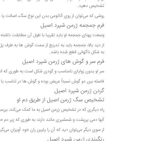
تشخیص دهید.
روشی که می‌توان از روی آناتومی بدن این نوع سگ، اصالت 
فرم جمجمه ژرمن شپرد اصیل
وسعت پهنای جمجمه او باید تقریبا با طول آن مطابقت داشته 
از دید بالا، جمجمه باید به تدریج از سمت گوش ها به طرف پ
به شکل ناگهانی قطع شده باشد.
فرم سر و گوش های ژرمن شپرد اصیل
سر او بدون زوایای نامناسب و گودی شکل است به طوری که اند
فاصله بین دو گوش نسبتاً عریض بوده و گوش ها در تناسب با ان
گردن ژرمن شپرد اصیل
تشخیص سگ ژرمن اصیل از طریق دم او
راه دیگری که در تشخیص ژرمن اصیل به ما کمک می‌کند، بررس
آنها دمی پرپشت و شمشیری مانند دارند به طوری که زیر دم حی
از سوی دیگر می‌توان دید که آن را پایین ران خود آویزان می‌گ
رنگبندی ژرمن شپرد اصیل