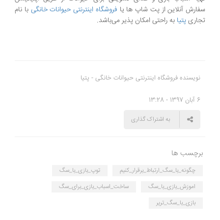
سفارش آنلاین از پت شاپ ها یا
فروشگاه اینترنتی حیوانات خانگی
با نام
تجاری
پتیا
به راحتی امکان پذیر می‌باشد.
نویسنده فروشگاه اینترنتی حیوانات خانگی - پتیا
6 آبان 1397 - 13:28
به اشتراک گذاری
برچسب ها
چگونه_با_سگ_ارتباط_برقرار_کنیم
توپ_بازی_با_سگ
اموزش_بازی_با_سگ
ساخت_اسباب_بازی_برای_سگ
بازی_با_سگ_تریر