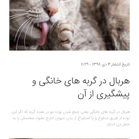
تاریخ انتشار:4 دی 1398 - 11:29
هربال در گربه های خانگی و
پیشگیری از آن
هربال در گربه های خانگی یعنی جمع شدن توده مو در معده گربه که اگر این
توده از طریق مدفوع و یا استفراغ از یدن حیوان خارج نشود، سلامتش را به
خطر می اندازد.