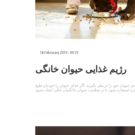
18 Februrary 2019 - 09:19
رژیم غذایی حیوان خانگی
ه‌ی حیوان خود را درنظر بگیرید. اگر غذای حیوان را خودتان طبخ