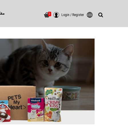
مقا
0
Login
/
Register