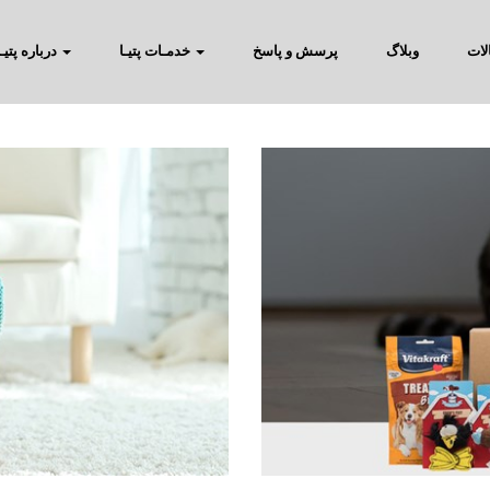
لات
وبلاگ
پرسش و پاسخ
خدمـات پتیـا
درباره پتیـا