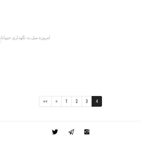
امروزه میل به نگهداری حیوانا
آ
<<
<
1
2
3
4