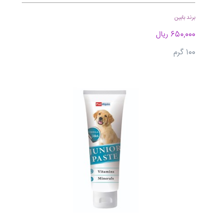
برند بابین
650,000 ریال
100 گرم