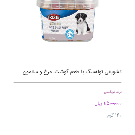
تشویقی توله‌سگ با طعم گوشت، مرغ و سالمون
برند تریکسی
1،500،000 ریال
140 گرم