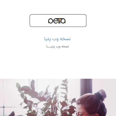
نسخه وب پتیا
نسخه وب پتیـــا