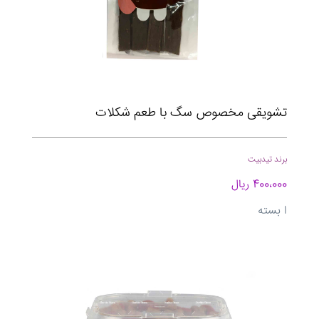
تشویقی مخصوص سگ با طعم شکلات
برند تیدبیت
400،000 ریال
ا بسته