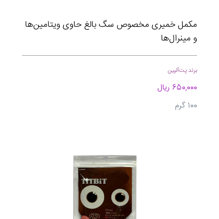
مکمل خمیری مخصوص سگ بالغ حاوی ویتامین‌ها
و مینرال‌ها
برند پت‌آلپین
650,000 ریال
100 گرم