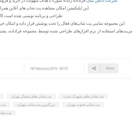
فراداده رایانه سورنا با هدف سهولت در خرید و فروش لوازم حیوانات خانگی اقدام به طراحی اپلیکیشن پتیا نمود.
شرکت دانش بنیان
این اپلیکیشن امکان مشاهده پت شاپ های آنلاین همراه با موقعیت جغرافیایی را برای کاربران خود فراهم می‌آورد.
نرم افزار موبایلی پتیا، برای هر دو سیستم عامل اندروید و iOS طراحی و برنامه نویسی شده است.
این مجموعه تمامی پت شاپ‌های فعال را تحت پوشش قرار داده و امکان خرید و ثبت سفارش در کوتاه‌ترین زمان ممکن فراهم می‌باشد.
18 Februrary 2019 - 09:19
Share
پت_شاپ_های_شهرک_غرب
پت_شاپ_های_شمال_تهران
پت_شاپ_جنوب_تهران
بزرگترین_پت_شاپ_تهران
پت_
پت_شاپ_