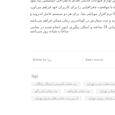
یکی از مزیت‌های استفاده از نرم افزارهای طراحی شده توسط مجموعه فراداده، پشتیبانی 24 ساعته و امکان پیگیری امور انجام شده در تمامی
ساعات شبانه روز می‌باشد.
News source
Written by: پتیا
Tags
پت_شاپ_غرب_تهران
پت_شاپ_اینترنتی_ارسال_رایگان
شاپ_تهران
پت_شاپ_فرمانیه
پت_شاپ_اندرزگو
شبانه_روزی_تهران
آدرس_پت_شاپ_های_شرق_تهران