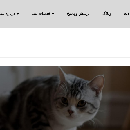
لات
وبلاگ
پرسش و پاسخ
خدمـات پتیـا
درباره پتیـا