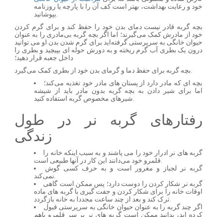
خود و رعایت بهداشت، بهتر است کف آن را با پارچه یا روزنامه
بپوشانید.
بچه گربه قادر نیست دمای بدن خود را حفظ کند و برای گرم کردن
خود از مادرش کمک می‌گیرند؛ اما اگر بچه گربه بی‌مادری را به عنوان
حیوان خانگی به سرپرستی گرفته‌اید برای گرم شدن بدن او می توانید
درون یک بطری آب گرم ریخته و به دورش حوله ای بپیچید و بطری را
داخل جعبه قرار دهید؛
بچه گربه برای حفظ دما و گرمای بدن خود از بطری کمک می‌گیرد.
بچه ای که مادر دارد از پستان های مادر خود تغذیه می‌کند؛
اما برای شیر دادن به بچه گربه بدون مادر باید از شیشه
شیرهای مخصوص گربه استفاده کنید.
رفتارهای گربه نر در طول
زندگی
گربه های نر ادرار خود را می پاشند و به سبب اینکه خانه را
قلمرو خود می‌دانند این کار در آنها طبیعی است.
گربه نر لجباز و مغرور است و به حرف کسی گوش
نمی‌کند.
گربه نر شکار کردن را دوست دارد؛ پس ممکن است گاهی
اوقات خانه را برای شکار کردن و جفت گیری با گربه های ماده
ترک کند و بعد از چند ساعت مجددا به خانه بازگردد.
اگر چند گربه را به عنوان حیوان خانگی به سرپرستی قبول
کرده اید، بدانید ممکن است گربه های نر بر سر قلمرو باهم