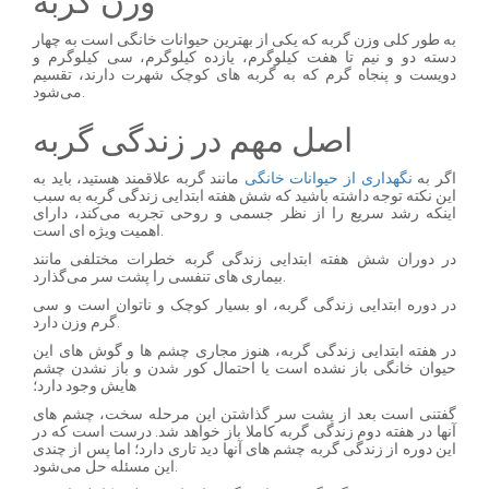
وزن گربه
به طور کلی وزن گربه که یکی از بهترین حیوانات خانگی است به چهار
دسته دو و نیم تا هفت کیلوگرم، یازده کیلوگرم، سی کیلوگرم و
دویست و پنجاه گرم که به گربه های کوچک شهرت دارند، تقسیم
می‌شود.
اصل مهم در زندگی گربه
اگر به
نگهداری از حیوانات خانگی
مانند گربه علاقمند هستید، باید به
این نکته توجه داشته باشید که شش هفته ابتدایی زندگی گربه به سبب
اینکه رشد سریع را از نظر جسمی و روحی تجربه می‌کند، دارای
اهمیت ویژه ای است.
در دوران شش هفته ابتدایی زندگی گربه خطرات مختلفی مانند
بیماری های تنفسی را پشت سر می‌گذارد.
در دوره ابتدایی زندگی گربه، او بسیار کوچک و ناتوان است و سی
گرم وزن دارد.
در هفته ابتدایی زندگی گربه، هنوز مجاری چشم ها و گوش های این
حیوان خانگی باز نشده است یا احتمال کور شدن و باز نشدن چشم
هایش وجود دارد؛
گفتنی است بعد از پشت سر گذاشتن این مرحله سخت، چشم های
آنها در هفته دوم زندگی گربه کاملا باز خواهد شد. درست است که در
این دوره از زندگی گربه چشم های آنها دید تاری دارد؛ اما پس از چندی
این مسئله حل می‌شود.