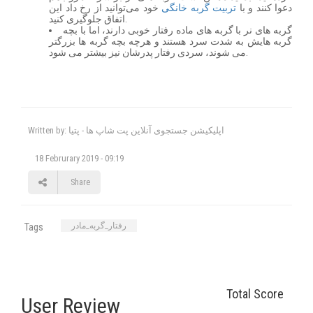
دعوا کنند و با
تربیت گربه خانگی
خود می‌توانید از رخ داد این
اتفاق جلوگیری کنید.
گربه های نر با گربه های ماده رفتار خوبی دارند، اما با بچه
گربه هایش به شدت سرد هستند و هرچه بچه گربه ها بزرگتر
می شوند، سردی رفتار پدرشان نیز بیشتر می شود.
Written by: اپلیکیشن جستجوی آنلاین پت شاپ ها - پتیا
18 Februrary 2019 - 09:19
Share
رفتار_گربه_مادر
Tags
Total Score
User Review