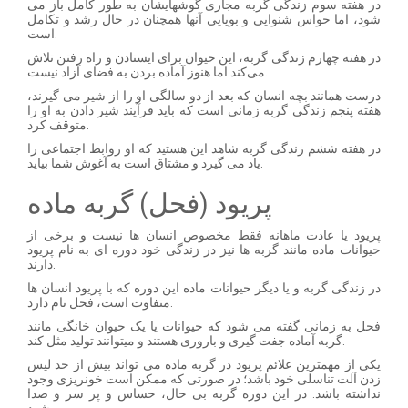
در هفته سوم زندگی گربه مجاری گوشهایشان به طور کامل باز می
شود، اما حواس شنوایی و بویایی آنها همچنان در حال رشد و تکامل
است.
در هفته چهارم زندگی گربه، این حیوان برای ایستادن و راه رفتن تلاش
می‌کند اما هنوز آماده بردن به فضای آزاد نیست.
درست همانند بچه انسان که بعد از دو سالگی او را از شیر می گیرند،
هفته پنجم زندگی گربه زمانی است که باید فرآیند شیر دادن به او را
متوقف کرد.
در هفته ششم زندگی گربه شاهد این هستید که او روابط اجتماعی را
یاد می گیرد و مشتاق است به آغوش شما بیاید.
پریود (فحل) گربه ماده
پریود یا عادت ماهانه فقط مخصوص انسان ها نیست و برخی از
حیوانات ماده مانند گربه ها نیز در زندگی خود دوره ای به نام پریود
دارند.
در زندگی گربه و یا دیگر حیوانات ماده این دوره که با پریود انسان ها
متفاوت است، فحل نام دارد.
فحل به زمانی گفته می شود که حیوانات یا یک حیوان خانگی مانند
گربه آماده جفت گیری و باروری هستند و میتوانند تولید مثل کند.
یکی از مهمترین علائم پریود در گربه ماده می تواند بیش از حد لیس
زدن آلت تناسلی خود باشد؛ در صورتی که ممکن است خونریزی وجود
نداشته باشد. در این دوره گربه بی حال، حساس و پر سر و صدا
می‌شود.