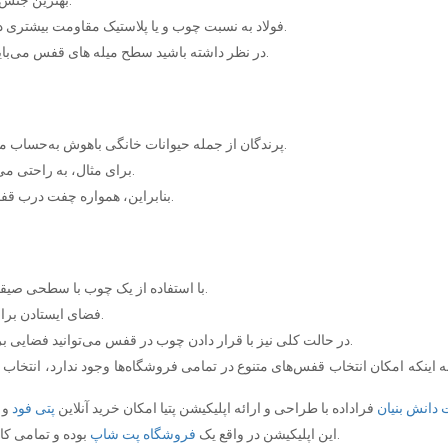
بهترین جنس برای ساخت قفس، فولاد همراه با ماده‌ی ضد زنگ می‌باشد.
فولاد به نسبت چوب و یا پلاستیک مقاومت بیشتری داشته و امنیت را برای حیوان خانگی شما به ارمغان می‌آورد.
در نظر داشته باشید سطح میله‌ های قفس می‌بایست صیقلی بوده تا به پا و منقار پرندگان آسیبی را وارد نکند.
پرندگان از جمله حیوانات خانگی باهوش به‌حساب می‌آیند و از هوش خود در تمامی امور روزانه استفاده می‌کنند.
برای مثال، به راحتی می‌توانند درب قفس خود را باز کنند و از قفس خود خارج شوند.
بنابراین، همواره چفت درب قفس را محکم ببندید تا خطری متوجه حیوان خانگی شما نباشد.
با استفاده از یک چوب با سطحی صیقلی می‌توانید فضایی مناسب برای ایستادن پرندگان مهیا کنید.
فضای ایستادن برای نوشیدن آب و یا خوردن غذا بسیار مفید و کارآمد خواهد بود.
در حالت کلی نیز با قرار دادن چوب در قفس می‌توانید فضایی برای بازی پرنده و ایجاد تنوع در فضای بسته قفس ایجاد نمایید.
به اینکه امکان انتخاب قفس‌های متنوع در تمامی فروشگاه‌ها وجود ندارد، انتخا
دانش بنیان
فراداده با طراحی و ارائه اپلیکیشن پتیا امکان خرید آنلاین
پتی فود
بوده و تمامی کالاهای مورد نیاز حیوانات خانگی را تحت پوشش قرار می‌دهد.
این اپلیکیشن در واقع یک
فروشگاه پت شاپ