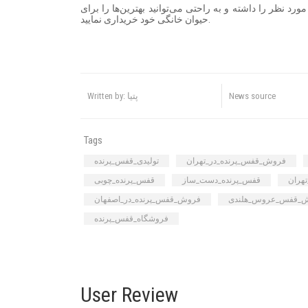
ورد نظر را داشته و به راحتی می‌توانید بهترین‌ها را برای
حیوان خانگی خود خریداری نمایید.
News source
Written by: پتیا
Tags
فروش_قفس_پرنده_در_تهران
تولیدی_قفس_پرنده
هران
قفس_پرنده_دست_ساز
قفس_پرنده_چوبی
_قفس_عروس_هلندی
فروش_قفس_پرنده_در_اصفهان
فروشگاه_قفس_پرنده
User Review