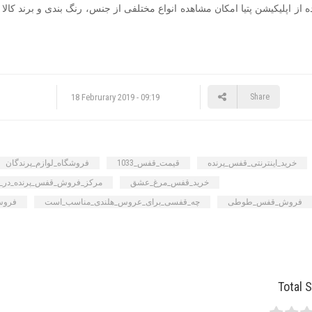
ده از اپلیکیشن پتیا امکان مشاهده انواع مختلفی از جنس، رنگ بندی و برند کالا م
18 Februrary 2019 - 09:19
Share
خرید_اینترنتی_قفس_پرنده
قیمت_قفس_1033
فروشگاه_لوازم_پرندگان
خرید_قفس_مرغ_عشق
مرکز_فروش_قفس_پرنده_در_ت
فروش_قفس_طوطی
چه_قفسی_برای_عروس_هلندی_مناسب_است
فروش
Total 