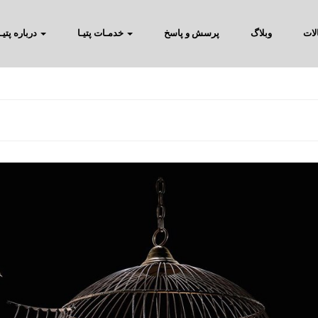
لات
وبلاگ
پرسش و پاسخ
خدمـات پتیـا
درباره پتیـا