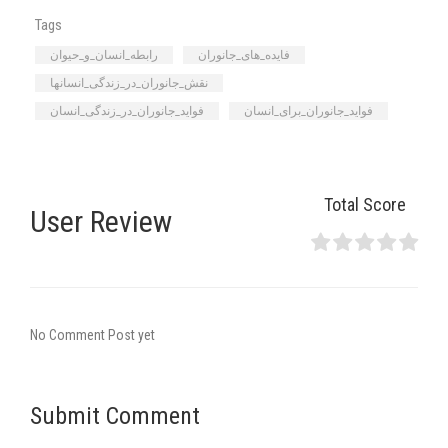
Tags
فایده_های_جانوران
رابطه_انسان_و_حیوان
نقش_جانوران_در_زندگی_انسانها
فواید_جانوران_برای_انسان
فواید_جانوران_در_زندگی_انسان
Total Score
User Review
No Comment Post yet
Submit Comment