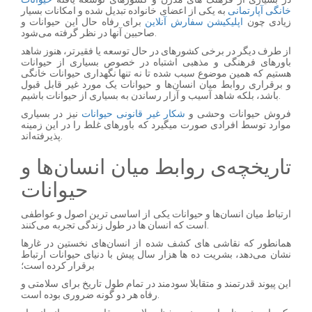
خانگی آپارتمانی
به یکی از اعضای خانواده تبدیل شده و امکانات بسیار
زیادی چون
اپلیکیشن سفارش آنلاین
برای رفاه حال این حیوانات و
صاحبین آنها در نظر گرفته می‌شود.
از طرف دیگر در برخی کشورهای در حال توسعه یا فقیرتر، هنوز شاهد
باورهای فرهنگی و مذهبی اشتباه در خصوص بسیاری از حیوانات
هستیم که همین موضوع سبب شده تا نه تنها نگهداری حیوانات خانگی
و برقراری روابط میان انسان‌ها و حیوانات یک مورد غیر قابل قبول
باشد، بلکه شاهد آسیب و آزار رساندن به بسیاری از حیوانات باشیم.
فروش حیوانات وحشی و
شکار غیر قانونی حیوانات
نیز در بسیاری
موارد توسط افرادی صورت میگیرد که باورهای غلط را در این زمینه
پذیرفته‌اند.
تاریخچه‌ی روابط میان انسان‌ها و
حیوانات
ارتباط میان انسان‌ها و حیوانات یکی از اساسی ترین اصول و عواطفی
است که انسان ها در طول زندگی تجربه می‌کنند.
همانطور که نقاشی های کشف شده از انسان‌های نخستین در غارها
نشان می‌دهد، بشریت ده ها هزار سال پیش با دنیای حیوانات ارتباط
برقرار کرده است؛
این پیوند قدرتمند و متقابلا سودمند در تمام طول تاریخ برای سلامتی و
رفاه هر دو گونه ضروری بوده است.