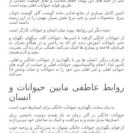
یکی از جنبه های این پیوند، حفظ سلامت و بقای جمعیت انسانی از
طریق فواید حیوانات اهلی بوده است؛
تامین کامل بسیاری از منابع غذایی مانند گوشت گاو، گوشت خوک،
مرغ، محصولات لبنی و تخم مرغ نقش بسیار مهمی را در این زمینه
داشته است.
جنبه دیگر این روابط، پیوند میان انسان و حیوانات کارگر است.
از حیوانات خانگی گرفته تا اسب‌ها، حیوانات گله، سگهای نگهبان و
حتی حیوانات آموزش دیده ای که به راحتی و در هنگام بحران به
قربانیان فاجعه و بیماری ها کمک می‌کنند، همگی برای زندگی بشریت
مفید و لازم هستند.
از طرف دیگر، انسان ها نیز با نگهداری از حیوانات خانگی و اهلی،
تامین غذا، انجام واکسیناسیون حیوانات اهلی و حمایت از گونه های
حیوانی اهلی و غیر اهلی دین خود را به حیوانات و حیات وحش ادا
می‌کنند.
روابط عاطفی مابین حیوانات و
انسان
به بیان ساده، نگهداری حیوانات خانگی برای انسان‌ها خوب است.
حیوانات خانگی در گذر زمان به یک همدم دوست داشتنی برای
انسان‌ها تبدیل شده و به مراقبت و کمک به صاحبان خود می‌پردازند.
از فواید نگهداری حیوانات خانگی میتوان به سرزندگی و روحیه خوب
در خانواده هایی اشاره کرد که به این کار مبادرت می‌ورزند.