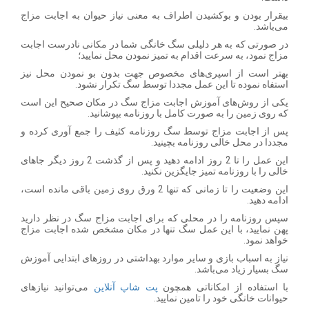
بیقرار بودن و بوکشیدن اطراف به معنی نیاز حیوان به اجابت مزاج
می‌باشد.
در صورتی که به هر دلیلی سگ خانگی شما در مکانی نادرست اجابت
مزاج نمود، به سرعت اقدام به تمیز نمودن محل نمایید؛
بهتر است از اسپری‌های مخصوص جهت بدون بو نمودن محل نیز
استفاه نموده تا این عمل مجددا توسط سگ تکرار نشود.
یکی از روش‌های آموزش اجابت مزاج سگ در مکان صحیح این است
که روی زمین را به صورت کامل با روزنامه بپوشانید.
پس از اجابت مزاج توسط سگ روزنامه کثیف را جمع آوری کرده و
مجددا در محل خالی روزنامه بچینید.
این عمل را تا 2 روز ادامه دهید و پس از گذشت 2 روز دیگر جاهای
خالی را با روزنامه تمیز جایگزین نکنید.
این وضعیت را تا زمانی که تنها 2 ورق روی زمین باقی مانده است،
ادامه دهید.
سپس روزنامه را در محلی که برای اجابت مزاج سگ در نظر دارید
پهن نمایید، با این عمل سگ تنها در مکان مشخص شده اجابت مزاج
خواهد نمود.
نیاز به اسباب بازی و سایر موارد بهداشتی در روزهای ابتدایی آموزش
سگ بسیار زیاد می‌باشد.
با استفاده از امکاناتی همچون
پت شاپ آنلاین
می‌‌توانید نیازهای
حیوانات خانگی خود را تامین نمایید.