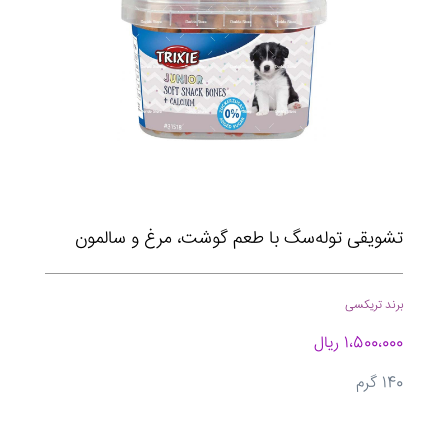
تشویقی توله‌سگ با طعم گوشت، مرغ و سالمون
برند تریکسی
1،500،000 ریال
140 گرم