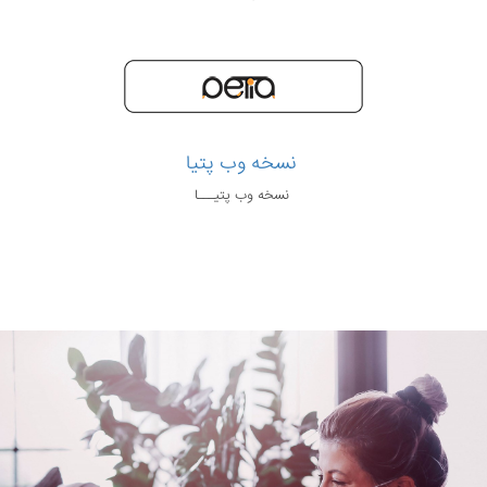
نسخه وب پتیا
نسخه وب پتیـــا