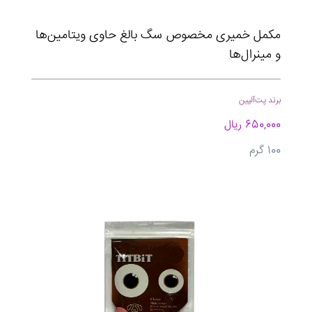
مکمل خمیری مخصوص سگ بالغ حاوی ویتامین‌ها
و مینرال‌ها
برند پت‌آلپین
650,000 ریال
100 گرم