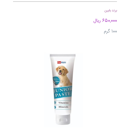
برند بابین
650,000 ریال
100 گرم