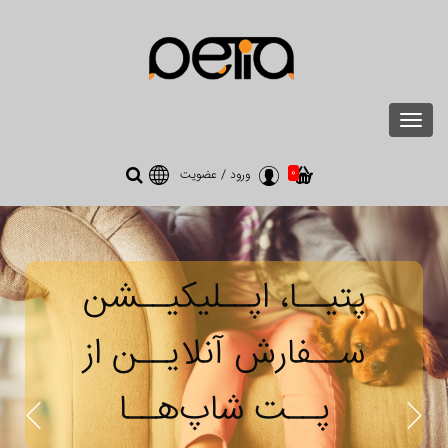
Toggle
navigation
0
ورود
/
عضویت
پتیــا، اپــلیکیــشن
ســفارش آنلایــن از
پــت شاپ‌هــا