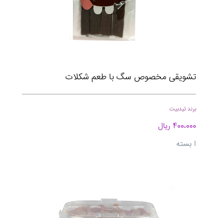
تشویقی مخصوص سگ با طعم شکلات
برند تیدبیت
400،000 ریال
ا بسته